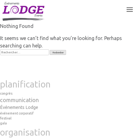
Skip
to
content
Nothing Found
It seems we can’t find what you’re looking for. Perhaps
searching can help.
Rechercher :
événement
planification
congrès
communication
Événements Lodge
événement corporatif
festival
gala
organisation